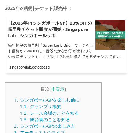
2025年の割引チケット販売中！
【2025年F1シンガポールGP】23%OFFの
超早割チケット販売が開始 - Singapore
Lab - シンガポールラボ
毎年恒例の超早割「Super Early Bird」で、チケッ
ト価格が23%OFFに！普段なかなか手が出しづら
い高額チケットも、この割引でお得に購入できるチャンスですよ。
singaporelab.gotodot.sg
目次
[
非表示
]
1.
シンガポールGPを楽しむ前に
1.1.
グランプリ概要
1.2.
レース会場のことを知る
1.3.
舞台裏のことを知る
2.
シンガポールGPの楽しみ方
3.
アーティストのライブ