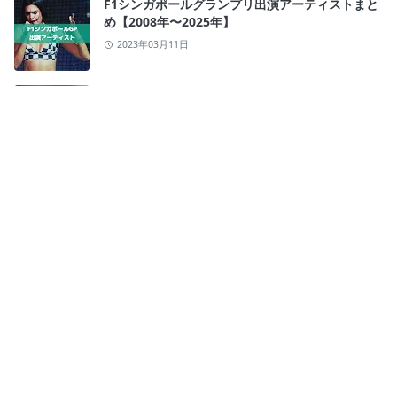
F1シンガポールグランプリ出演アーティストまと
め【2008年〜2025年】
2023年03月11日
【F1シンガポールGP観戦ガイド】これを読んでナ
イトレースを楽しもう！
2023年04月11日
CATEGORIES
ビジネス
観光
[1]
[14]
生活
[13]
HASHTAG
#F1
#イベント
#グルメ
#スポット
#ニュース
#ビジネス
#ファイナンス